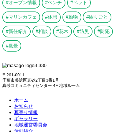
オープン情報
ベンチ
ペット
マリンカフェ
休憩
動物
困りごと
新任紹介
相談
花木
防災
防犯
風景
〒261-0011
千葉市美浜区真砂2丁目3番1号
真砂コミュニティセンター 4F 地域ルーム
ホーム
お知らせ
耳寄り情報
ギャラリー
地域運営委員会
活動紹介