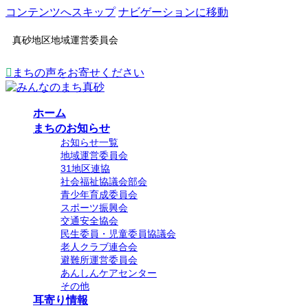
コンテンツへスキップ
ナビゲーションに移動
真砂地区地域運営委員会
まちの声をお寄せください
ホーム
まちのお知らせ
お知らせ一覧
地域運営委員会
31地区連協
社会福祉協議会部会
青少年育成委員会
スポーツ振興会
交通安全協会
民生委員・児童委員協議会
老人クラブ連合会
避難所運営委員会
あんしんケアセンター
その他
耳寄り情報