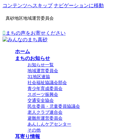
コンテンツへスキップ
ナビゲーションに移動
真砂地区地域運営委員会
まちの声をお寄せください
ホーム
まちのお知らせ
お知らせ一覧
地域運営委員会
31地区連協
社会福祉協議会部会
青少年育成委員会
スポーツ振興会
交通安全協会
民生委員・児童委員協議会
老人クラブ連合会
避難所運営委員会
あんしんケアセンター
その他
耳寄り情報