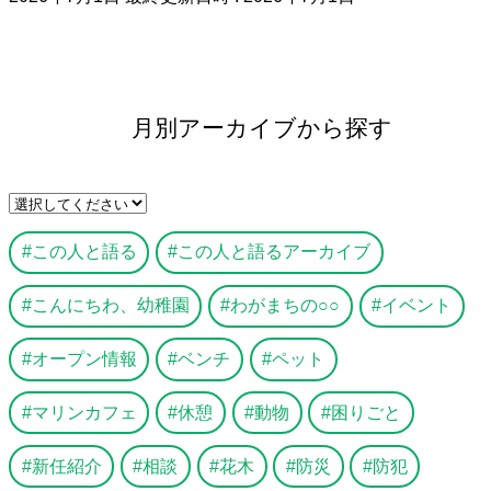
月別アーカイブから探す
この人と語る
この人と語るアーカイブ
こんにちわ、幼稚園
わがまちの○○
イベント
オープン情報
ベンチ
ペット
マリンカフェ
休憩
動物
困りごと
新任紹介
相談
花木
防災
防犯