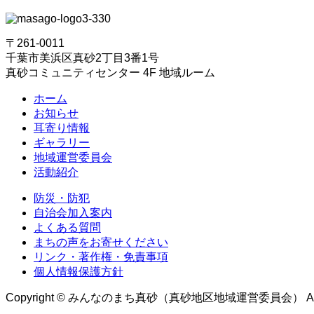
〒261-0011
千葉市美浜区真砂2丁目3番1号
真砂コミュニティセンター 4F 地域ルーム
ホーム
お知らせ
耳寄り情報
ギャラリー
地域運営委員会
活動紹介
防災・防犯
自治会加入案内
よくある質問
まちの声をお寄せください
リンク・著作権・免責事項
個人情報保護方針
Copyright © みんなのまち真砂（真砂地区地域運営委員会） All Rig