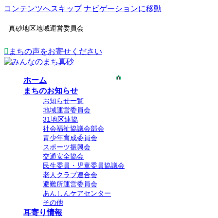
コンテンツへスキップ
ナビゲーションに移動
真砂地区地域運営委員会
まちの声をお寄せください
ホーム
まちのお知らせ
お知らせ一覧
地域運営委員会
31地区連協
社会福祉協議会部会
青少年育成委員会
スポーツ振興会
交通安全協会
民生委員・児童委員協議会
老人クラブ連合会
避難所運営委員会
あんしんケアセンター
その他
耳寄り情報