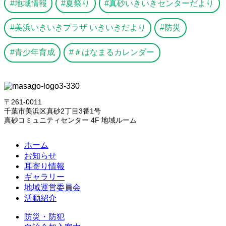
地域情報
夏祭り
真砂いきいきセンターだより
美浜いきいきプラザ いきいきだより
防災
青少年育成
＃はなまるカレンダー
〒261-0011
千葉市美浜区真砂2丁目3番1号
真砂コミュニティセンター 4F 地域ルーム
ホーム
お知らせ
耳寄り情報
ギャラリー
地域運営委員会
活動紹介
防災・防犯