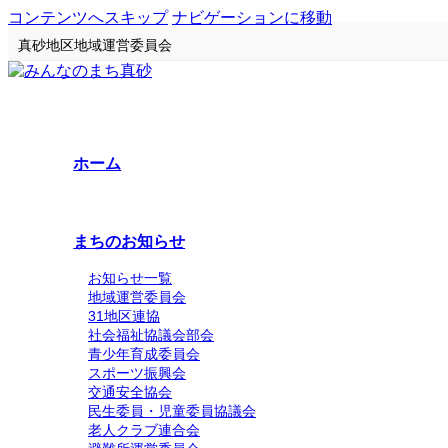
コンテンツへスキップ
ナビゲーションに移動
真砂地区地域運営委員会
ホーム
まちのお知らせ
お知らせ一覧
地域運営委員会
31地区連協
社会福祉協議会部会
青少年育成委員会
スポーツ振興会
交通安全協会
民生委員・児童委員協議会
老人クラブ連合会