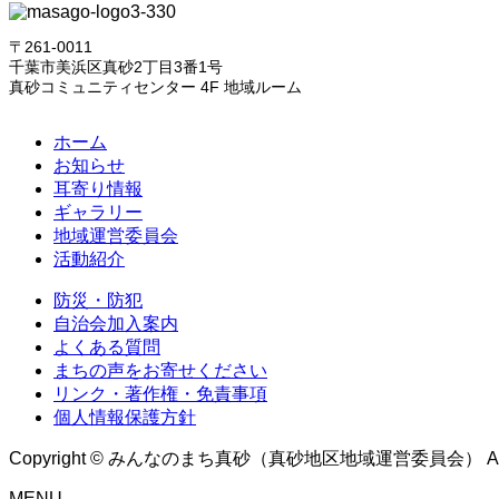
〒261-0011
千葉市美浜区真砂2丁目3番1号
真砂コミュニティセンター 4F 地域ルーム
ホーム
お知らせ
耳寄り情報
ギャラリー
地域運営委員会
活動紹介
防災・防犯
自治会加入案内
よくある質問
まちの声をお寄せください
リンク・著作権・免責事項
個人情報保護方針
Copyright © みんなのまち真砂（真砂地区地域運営委員会） All Rig
MENU