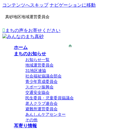
コンテンツへスキップ
ナビゲーションに移動
真砂地区地域運営委員会
まちの声をお寄せください
ホーム
まちのお知らせ
お知らせ一覧
地域運営委員会
31地区連協
社会福祉協議会部会
青少年育成委員会
スポーツ振興会
交通安全協会
民生委員・児童委員協議会
老人クラブ連合会
避難所運営委員会
あんしんケアセンター
その他
耳寄り情報