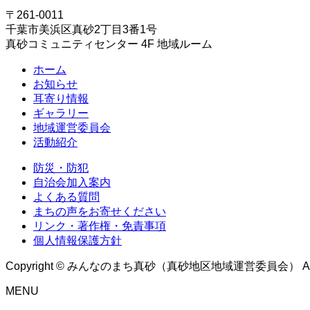
〒261-0011
千葉市美浜区真砂2丁目3番1号
真砂コミュニティセンター 4F 地域ルーム
ホーム
お知らせ
耳寄り情報
ギャラリー
地域運営委員会
活動紹介
防災・防犯
自治会加入案内
よくある質問
まちの声をお寄せください
リンク・著作権・免責事項
個人情報保護方針
Copyright © みんなのまち真砂（真砂地区地域運営委員会） All Rig
MENU