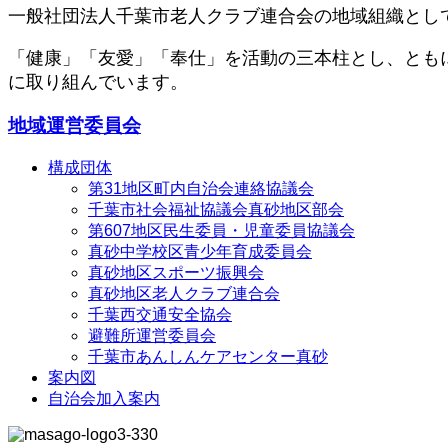
一般社団法人千葉市老人クラブ連合会の地域組織とし
「健康」「友愛」「奉仕」を活動の三本柱とし、とも
に取り組んでいます。
地域運営委員会
構成団体
第31地区町内自治会連絡協議会
千葉市社会福祉協議会真砂地区部会
第607地区民生委員・児童委員協議会
真砂中学校区青少年育成委員会
真砂地区スポーツ振興会
真砂地区老人クラブ連合会
千葉西交通安全協会
避難所運営委員会
千葉市あんしんケアセンター真砂
案内図
自治会加入案内