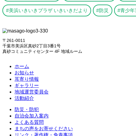
美浜いきいきプラザ いきいきだより
防災
青少年
〒261-0011
千葉市美浜区真砂2丁目3番1号
真砂コミュニティセンター 4F 地域ルーム
ホーム
お知らせ
耳寄り情報
ギャラリー
地域運営委員会
活動紹介
防災・防犯
自治会加入案内
よくある質問
まちの声をお寄せください
リンク・著作権・免責事項