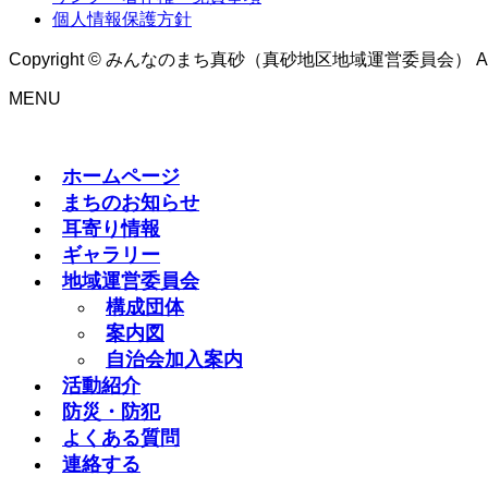
個人情報保護方針
Copyright © みんなのまち真砂（真砂地区地域運営委員会） All Rig
MENU
ホームページ
まちのお知らせ
耳寄り情報
ギャラリー
地域運営委員会
構成団体
案内図
自治会加入案内
活動紹介
防災・防犯
よくある質問
連絡する