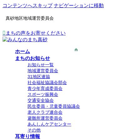
コンテンツへスキップ
ナビゲーションに移動
真砂地区地域運営委員会
まちの声をお寄せください
ホーム
まちのお知らせ
お知らせ一覧
地域運営委員会
31地区連協
社会福祉協議会部会
青少年育成委員会
スポーツ振興会
交通安全協会
民生委員・児童委員協議会
老人クラブ連合会
避難所運営委員会
あんしんケアセンター
その他
耳寄り情報