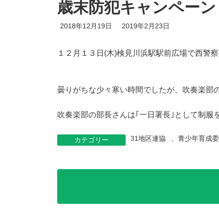
歳末防犯キャンペーン
最
2018年12月19日
2019年2月23日
終
更
新
１２月１３日(木)検見川浜駅駅前広場で西警
日
時
:
曇りがちな少々寒い時間でしたが、吹奏楽部
吹奏楽部の部長さんは｢一日署長｣として制服
31地区連協
、
青少年育成
カテゴリー