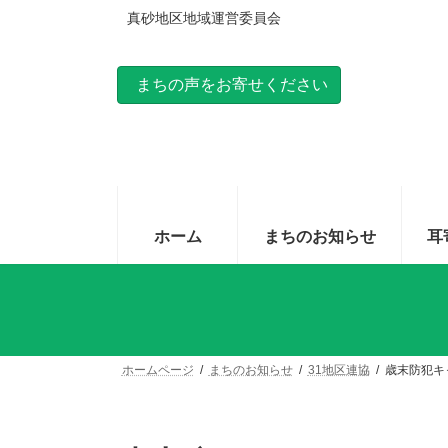
コ
ナ
真砂地区地域運営委員会
ン
ビ
テ
ゲ
ン
ー
まちの声をお寄せください
ツ
シ
へ
ョ
ス
ン
キ
に
ッ
移
プ
動
ホーム
まちのお知らせ
耳
ホームページ
まちのお知らせ
31地区連協
歳末防犯キ