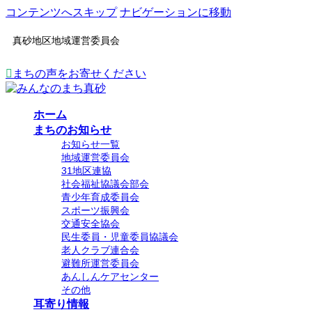
コンテンツへスキップ
ナビゲーションに移動
真砂地区地域運営委員会
まちの声をお寄せください
ホーム
まちのお知らせ
お知らせ一覧
地域運営委員会
31地区連協
社会福祉協議会部会
青少年育成委員会
スポーツ振興会
交通安全協会
民生委員・児童委員協議会
老人クラブ連合会
避難所運営委員会
あんしんケアセンター
その他
耳寄り情報