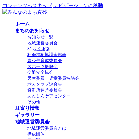
コンテンツへスキップ
ナビゲーションに移動
ホーム
まちのお知らせ
お知らせ一覧
地域運営委員会
31地区連協
社会福祉協議会部会
青少年育成委員会
スポーツ振興会
交通安全協会
民生委員・児童委員協議会
老人クラブ連合会
避難所運営委員会
あんしんケアセンター
その他
耳寄り情報
ギャラリー
地域運営委員会
地域運営委員会とは
構成団体