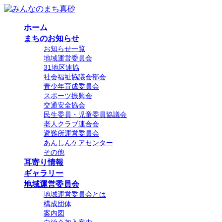
コ
ナ
ン
ビ
ホーム
テ
ゲ
まちのお知らせ
ン
ー
お知らせ一覧
ツ
シ
地域運営委員会
へ
ョ
31地区連協
ス
ン
社会福祉協議会部会
キ
に
青少年育成委員会
ッ
移
スポーツ振興会
プ
動
交通安全協会
民生委員・児童委員協議会
老人クラブ連合会
避難所運営委員会
あんしんケアセンター
その他
耳寄り情報
ギャラリー
地域運営委員会
地域運営委員会とは
構成団体
案内図