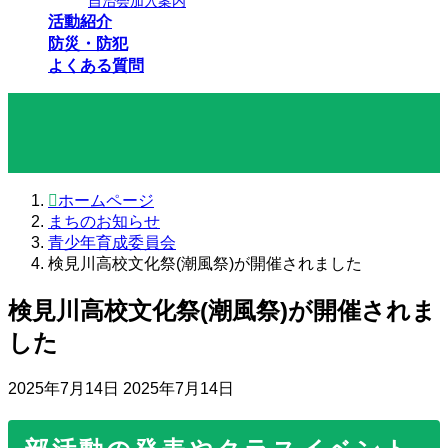
自治会加入案内
活動紹介
防災・防犯
よくある質問
まちのお知らせ
ホームページ
まちのお知らせ
青少年育成委員会
検見川高校文化祭(潮風祭)が開催されました
検見川高校文化祭(潮風祭)が開催されま
した
最
2025年7月14日
2025年7月14日
終
更