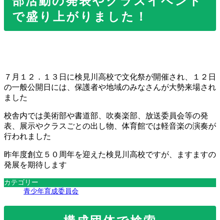
部活動の発表やクラスイベント
新
日
で盛り上がりました！
時
:
７月１２．１３日に検見川高校で文化祭が開催され、１２日
の一般公開日には、保護者や地域のみなさんが大勢来場され
ました
校舎内では美術部や書道部、吹奏楽部、放送委員会等の発
表、展示やクラスごとの出し物、体育館では軽音楽の演奏が
行われました
昨年度創立５０周年を迎えた検見川高校ですが、ますますの
発展を期待します
カテゴリー
青少年育成委員会