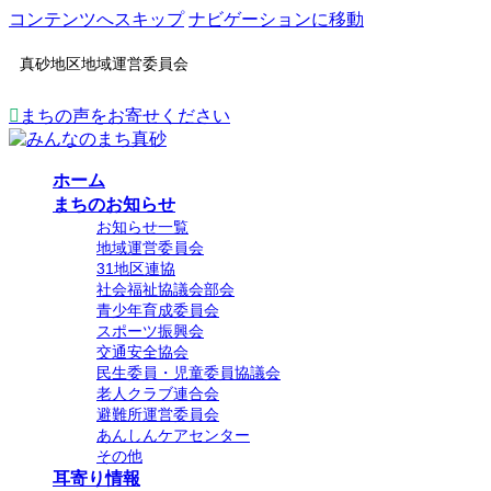
コンテンツへスキップ
ナビゲーションに移動
真砂地区地域運営委員会
まちの声をお寄せください
ホーム
まちのお知らせ
お知らせ一覧
地域運営委員会
31地区連協
社会福祉協議会部会
青少年育成委員会
スポーツ振興会
交通安全協会
民生委員・児童委員協議会
老人クラブ連合会
避難所運営委員会
あんしんケアセンター
その他
耳寄り情報