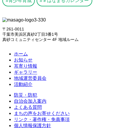
青少年育成
＃はなまるカレンダー
〒261-0011
千葉市美浜区真砂2丁目3番1号
真砂コミュニティセンター 4F 地域ルーム
ホーム
お知らせ
耳寄り情報
ギャラリー
地域運営委員会
活動紹介
防災・防犯
自治会加入案内
よくある質問
まちの声をお寄せください
リンク・著作権・免責事項
個人情報保護方針