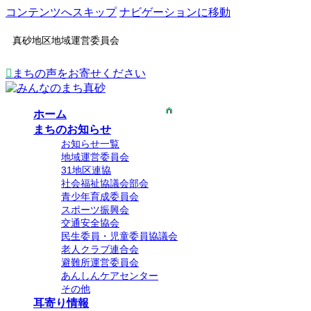
コンテンツへスキップ
ナビゲーションに移動
真砂地区地域運営委員会
まちの声をお寄せください
ホーム
まちのお知らせ
お知らせ一覧
地域運営委員会
31地区連協
社会福祉協議会部会
青少年育成委員会
スポーツ振興会
交通安全協会
民生委員・児童委員協議会
老人クラブ連合会
避難所運営委員会
あんしんケアセンター
その他
耳寄り情報