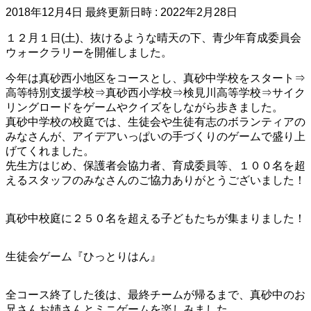
2018年12月4日
最終更新日時 :
2022年2月28日
１２月１日(土)、抜けるような晴天の下、青少年育成委員会
ウォークラリーを開催しました。
今年は真砂西小地区をコースとし、真砂中学校をスタート⇒
高等特別支援学校⇒真砂西小学校⇒検見川高等学校⇒サイク
リングロードをゲームやクイズをしながら歩きました。
真砂中学校の校庭では、生徒会や生徒有志のボランティアの
みなさんが、アイデアいっぱいの手づくりのゲームで盛り上
げてくれました。
先生方はじめ、保護者会協力者、育成委員等、１００名を超
えるスタッフのみなさんのご協力ありがとうございました！
真砂中校庭に２５０名を超える子どもたちが集まりました！
生徒会ゲーム『ひっとりはん』
全コース終了した後は、最終チームが帰るまで、真砂中のお
兄さんお姉さんとミニゲームを楽しみました。