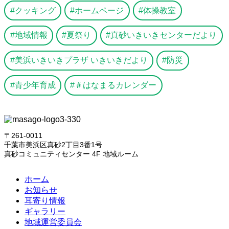
クッキング
ホームページ
体操教室
地域情報
夏祭り
真砂いきいきセンターだより
美浜いきいきプラザ いきいきだより
防災
青少年育成
＃はなまるカレンダー
〒261-0011
千葉市美浜区真砂2丁目3番1号
真砂コミュニティセンター 4F 地域ルーム
ホーム
お知らせ
耳寄り情報
ギャラリー
地域運営委員会