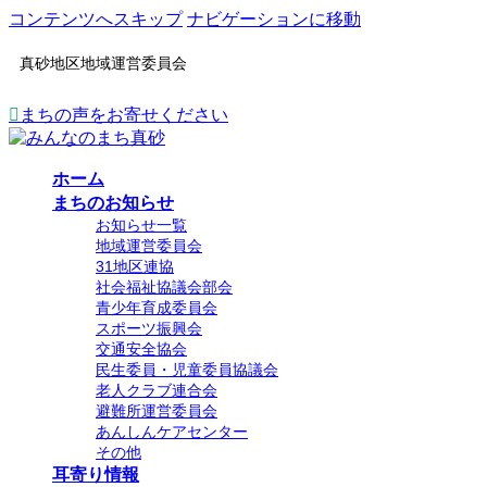
コンテンツへスキップ
ナビゲーションに移動
真砂地区地域運営委員会
まちの声をお寄せください
ホーム
まちのお知らせ
お知らせ一覧
地域運営委員会
31地区連協
社会福祉協議会部会
青少年育成委員会
スポーツ振興会
交通安全協会
民生委員・児童委員協議会
老人クラブ連合会
避難所運営委員会
あんしんケアセンター
その他
耳寄り情報