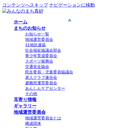
コンテンツへスキップ
ナビゲーションに移動
ホーム
まちのお知らせ
お知らせ一覧
地域運営委員会
31地区連協
社会福祉協議会部会
青少年育成委員会
スポーツ振興会
交通安全協会
民生委員・児童委員協議会
老人クラブ連合会
避難所運営委員会
あんしんケアセンター
その他
耳寄り情報
ギャラリー
地域運営委員会
地域運営委員会とは
構成団体