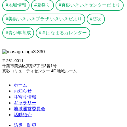
地域情報
夏祭り
真砂いきいきセンターだより
美浜いきいきプラザ いきいきだより
防災
青少年育成
＃はなまるカレンダー
〒261-0011
千葉市美浜区真砂2丁目3番1号
真砂コミュニティセンター 4F 地域ルーム
ホーム
お知らせ
耳寄り情報
ギャラリー
地域運営委員会
活動紹介
防災・防犯