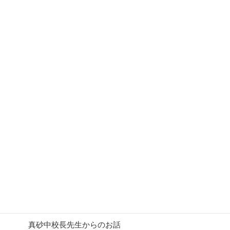
ズに挑戦！
:
12月9日(土)暖かな晴天に恵まれ小中学生と家族がゲーム
やクイズを楽しみました
真砂中学校校庭を会場に、参加者、スタッフ100名あまり
が集合してレク大会を開催するのは4年ぶりとなりまし
た。
生徒会のみなさんが考案してくれたゲームは輪投げ・フリ
ズビー・ペットボトルたて・小豆つかみ・あたまおしりし
りとり・グラウンドゴルフ・ストラックアウトの7種類
真砂にちなんだ○×クイズも行ない、優勝チームには賞
品、参加者全員に参加賞をお渡ししました。
真砂中校長先生からのお話