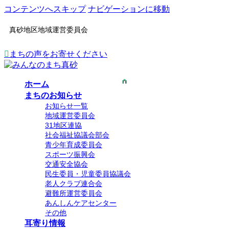
コンテンツへスキップ
ナビゲーションに移動
真砂地区地域運営委員会
まちの声をお寄せください
ホーム
まちのお知らせ
お知らせ一覧
地域運営委員会
31地区連協
社会福祉協議会部会
青少年育成委員会
スポーツ振興会
交通安全協会
民生委員・児童委員協議会
老人クラブ連合会
避難所運営委員会
あんしんケアセンター
その他
耳寄り情報