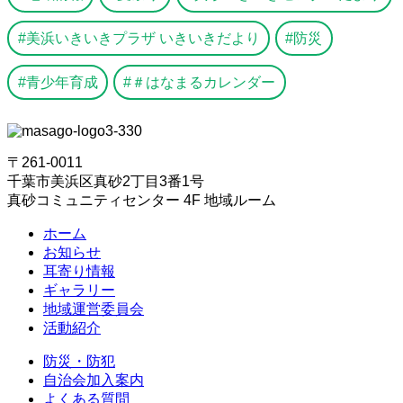
美浜いきいきプラザ いきいきだより
防災
青少年育成
＃はなまるカレンダー
〒261-0011
千葉市美浜区真砂2丁目3番1号
真砂コミュニティセンター 4F 地域ルーム
ホーム
お知らせ
耳寄り情報
ギャラリー
地域運営委員会
活動紹介
防災・防犯
自治会加入案内
よくある質問