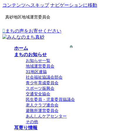
コンテンツへスキップ
ナビゲーションに移動
真砂地区地域運営委員会
まちの声をお寄せください
ホーム
まちのお知らせ
お知らせ一覧
地域運営委員会
31地区連協
社会福祉協議会部会
青少年育成委員会
スポーツ振興会
交通安全協会
民生委員・児童委員協議会
老人クラブ連合会
避難所運営委員会
あんしんケアセンター
その他
耳寄り情報