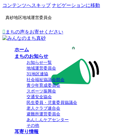
コンテンツへスキップ
ナビゲーションに移動
真砂地区地域運営委員会
まちの声をお寄せください
ホーム
まちのお知らせ
お知らせ一覧
地域運営委員会
31地区連協
社会福祉協議会部会
青少年育成委員会
スポーツ振興会
交通安全協会
民生委員・児童委員協議会
老人クラブ連合会
避難所運営委員会
あんしんケアセンター
その他
耳寄り情報