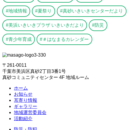
地域情報
夏祭り
真砂いきいきセンターだより
美浜いきいきプラザ いきいきだより
防災
青少年育成
＃はなまるカレンダー
〒261-0011
千葉市美浜区真砂2丁目3番1号
真砂コミュニティセンター 4F 地域ルーム
ホーム
お知らせ
耳寄り情報
ギャラリー
地域運営委員会
活動紹介
防災・防犯