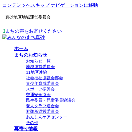
コンテンツへスキップ
ナビゲーションに移動
真砂地区地域運営委員会
まちの声をお寄せください
ホーム
まちのお知らせ
お知らせ一覧
地域運営委員会
31地区連協
社会福祉協議会部会
青少年育成委員会
スポーツ振興会
交通安全協会
民生委員・児童委員協議会
老人クラブ連合会
避難所運営委員会
あんしんケアセンター
その他
耳寄り情報