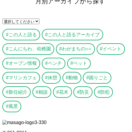
月別アーカイブから探す
この人と語る
この人と語るアーカイブ
こんにちわ、幼稚園
わがまちの○○
イベント
オープン情報
ベンチ
ペット
マリンカフェ
休憩
動物
困りごと
新任紹介
相談
花木
防災
防犯
風景