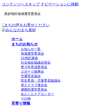
コンテンツへスキップ
ナビゲーションに移動
真砂地区地域運営委員会
まちの声をお寄せください
ホーム
まちのお知らせ
お知らせ一覧
地域運営委員会
31地区連協
社会福祉協議会部会
青少年育成委員会
スポーツ振興会
交通安全協会
民生委員・児童委員協議会
老人クラブ連合会
避難所運営委員会
あんしんケアセンター
その他
耳寄り情報