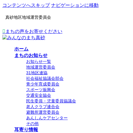
コンテンツへスキップ
ナビゲーションに移動
真砂地区地域運営委員会
まちの声をお寄せください
ホーム
まちのお知らせ
お知らせ一覧
地域運営委員会
31地区連協
社会福祉協議会部会
青少年育成委員会
スポーツ振興会
交通安全協会
民生委員・児童委員協議会
老人クラブ連合会
避難所運営委員会
あんしんケアセンター
その他
耳寄り情報