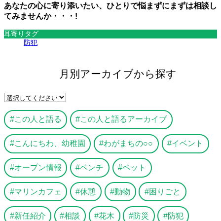
あなたの心に寄り添いたい、ひとりで悩まずにまずは相談し
てみませんか・・・!
耳寄りタグ
防犯
月別アーカイブから探す
この人と語る
この人と語るアーカイブ
こんにちわ、幼稚園
わがまちの○○
イベント
オープン情報
ベンチ
ペット
マリンカフェ
休憩
動物
困りごと
新任紹介
相談
花木
防災
防犯