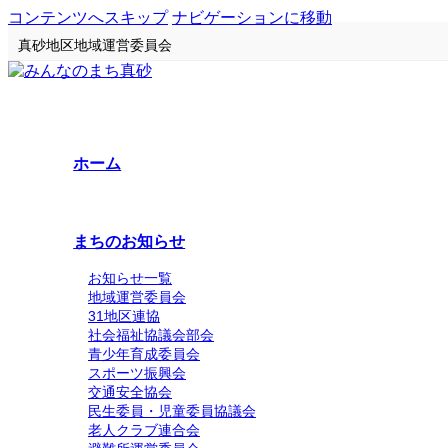
コンテンツへスキップ
ナビゲーションに移動
真砂地区地域運営委員会
ホーム
まちのお知らせ
お知らせ一覧
地域運営委員会
31地区連協
社会福祉協議会部会
青少年育成委員会
スポーツ振興会
交通安全協会
民生委員・児童委員協議会
老人クラブ連合会