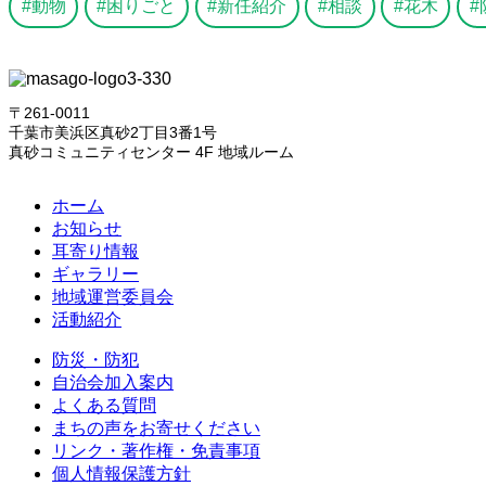
動物
困りごと
新任紹介
相談
花木
〒261-0011
千葉市美浜区真砂2丁目3番1号
真砂コミュニティセンター 4F 地域ルーム
ホーム
お知らせ
耳寄り情報
ギャラリー
地域運営委員会
活動紹介
防災・防犯
自治会加入案内
よくある質問
まちの声をお寄せください
リンク・著作権・免責事項
個人情報保護方針