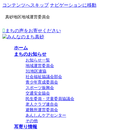
コンテンツへスキップ
ナビゲーションに移動
真砂地区地域運営委員会
まちの声をお寄せください
ホーム
まちのお知らせ
お知らせ一覧
地域運営委員会
31地区連協
社会福祉協議会部会
青少年育成委員会
スポーツ振興会
交通安全協会
民生委員・児童委員協議会
老人クラブ連合会
避難所運営委員会
あんしんケアセンター
その他
耳寄り情報