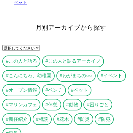
ペット
月別アーカイブから探す
この人と語る
この人と語るアーカイブ
こんにちわ、幼稚園
わがまちの○○
イベント
オープン情報
ベンチ
ペット
マリンカフェ
休憩
動物
困りごと
新任紹介
相談
花木
防災
防犯