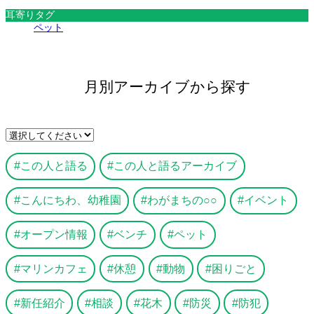
耳寄りタグ
ペット
月別アーカイブから探す
この人と語る
この人と語るアーカイブ
こんにちわ、幼稚園
わがまちの○○
イベント
オープン情報
ベンチ
ペット
マリンカフェ
休憩
動物
困りごと
新任紹介
相談
花木
防災
防犯