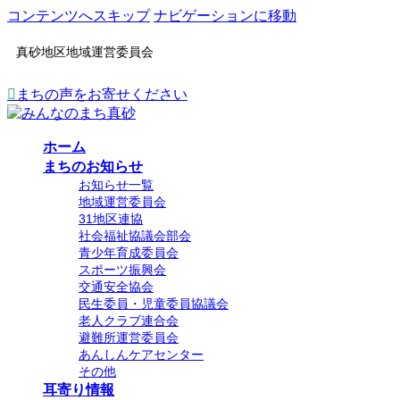
コンテンツへスキップ
ナビゲーションに移動
真砂地区地域運営委員会
まちの声をお寄せください
ホーム
まちのお知らせ
お知らせ一覧
地域運営委員会
31地区連協
社会福祉協議会部会
青少年育成委員会
スポーツ振興会
交通安全協会
民生委員・児童委員協議会
老人クラブ連合会
避難所運営委員会
あんしんケアセンター
その他
耳寄り情報