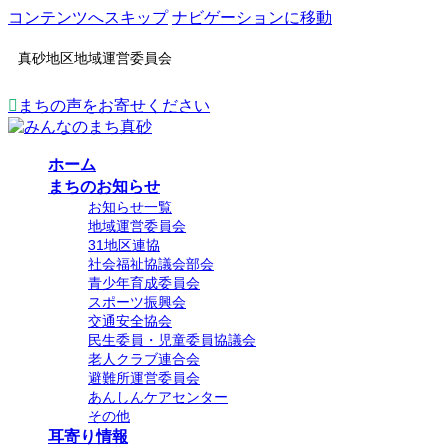
コンテンツへスキップ
ナビゲーションに移動
真砂地区地域運営委員会
まちの声をお寄せください
ホーム
まちのお知らせ
お知らせ一覧
地域運営委員会
31地区連協
社会福祉協議会部会
青少年育成委員会
スポーツ振興会
交通安全協会
民生委員・児童委員協議会
老人クラブ連合会
避難所運営委員会
あんしんケアセンター
その他
耳寄り情報