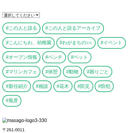
この人と語る
この人と語るアーカイブ
こんにちわ、幼稚園
わがまちの○○
イベント
オープン情報
ベンチ
ペット
マリンカフェ
休憩
動物
困りごと
新任紹介
相談
花木
防災
防犯
風景
〒261-0011