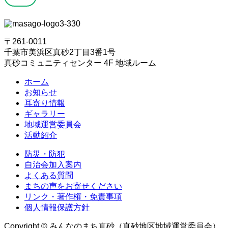
〒261-0011
千葉市美浜区真砂2丁目3番1号
真砂コミュニティセンター 4F 地域ルーム
ホーム
お知らせ
耳寄り情報
ギャラリー
地域運営委員会
活動紹介
防災・防犯
自治会加入案内
よくある質問
まちの声をお寄せください
リンク・著作権・免責事項
個人情報保護方針
Copyright © みんなのまち真砂（真砂地区地域運営委員会）