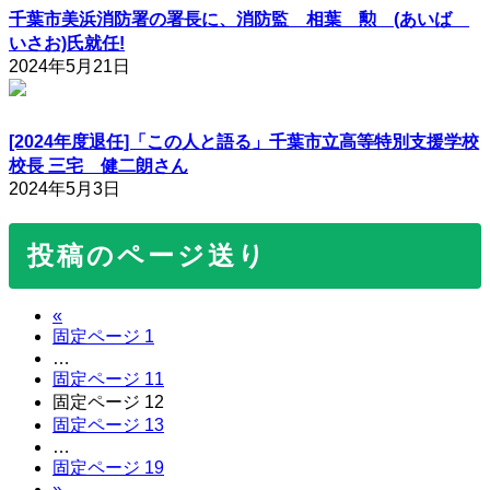
千葉市美浜消防署の署長に、消防監 相葉 勲 (あいば
いさお)氏就任!
2024年5月21日
[2024年度退任]「この人と語る」千葉市立高等特別支援学校
校長 三宅 健二朗さん
2024年5月3日
投稿のページ送り
«
固定ページ
1
…
固定ページ
11
固定ページ
12
固定ページ
13
…
固定ページ
19
»