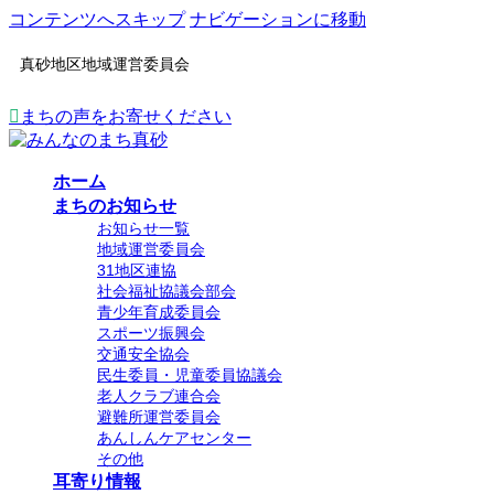
コンテンツへスキップ
ナビゲーションに移動
真砂地区地域運営委員会
まちの声をお寄せください
ホーム
まちのお知らせ
お知らせ一覧
地域運営委員会
31地区連協
社会福祉協議会部会
青少年育成委員会
スポーツ振興会
交通安全協会
民生委員・児童委員協議会
老人クラブ連合会
避難所運営委員会
あんしんケアセンター
その他
耳寄り情報