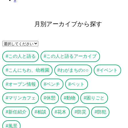
月別アーカイブから探す
この人と語る
この人と語るアーカイブ
こんにちわ、幼稚園
わがまちの○○
イベント
オープン情報
ベンチ
ペット
マリンカフェ
休憩
動物
困りごと
新任紹介
相談
花木
防災
防犯
風景