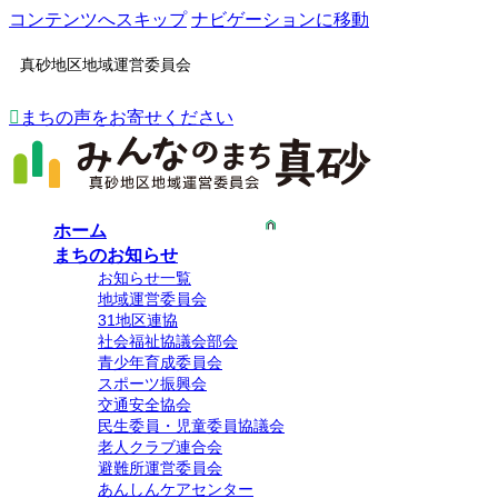
コンテンツへスキップ
ナビゲーションに移動
真砂地区地域運営委員会
まちの声をお寄せください
ホーム
まちのお知らせ
お知らせ一覧
地域運営委員会
31地区連協
社会福祉協議会部会
青少年育成委員会
スポーツ振興会
交通安全協会
民生委員・児童委員協議会
老人クラブ連合会
避難所運営委員会
あんしんケアセンター