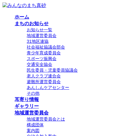
コ
ナ
ン
ビ
ホーム
テ
ゲ
まちのお知らせ
ン
ー
お知らせ一覧
ツ
シ
地域運営委員会
へ
ョ
31地区連協
ス
ン
社会福祉協議会部会
キ
に
青少年育成委員会
ッ
移
スポーツ振興会
プ
動
交通安全協会
民生委員・児童委員協議会
老人クラブ連合会
避難所運営委員会
あんしんケアセンター
その他
耳寄り情報
ギャラリー
地域運営委員会
地域運営委員会とは
構成団体
案内図