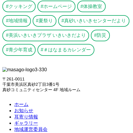
クッキング
ホームページ
体操教室
地域情報
夏祭り
真砂いきいきセンターだより
美浜いきいきプラザ いきいきだより
防災
青少年育成
＃はなまるカレンダー
〒261-0011
千葉市美浜区真砂2丁目3番1号
真砂コミュニティセンター 4F 地域ルーム
ホーム
お知らせ
耳寄り情報
ギャラリー
地域運営委員会