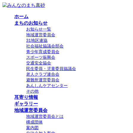
コ
ナ
ン
ビ
ホーム
テ
ゲ
まちのお知らせ
ン
ー
お知らせ一覧
ツ
シ
地域運営委員会
へ
ョ
31地区連協
ス
ン
社会福祉協議会部会
キ
に
青少年育成委員会
ッ
移
スポーツ振興会
プ
動
交通安全協会
民生委員・児童委員協議会
老人クラブ連合会
避難所運営委員会
あんしんケアセンター
その他
耳寄り情報
ギャラリー
地域運営委員会
地域運営委員会とは
構成団体
案内図