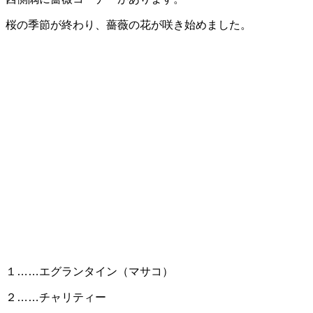
新
日
桜の季節が終わり、薔薇の花が咲き始めました。
時
:
１……エグランタイン（マサコ）
２……チャリティー