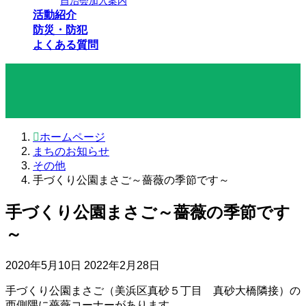
自治会加入案内
活動紹介
防災・防犯
よくある質問
まちのお知らせ
ホームページ
まちのお知らせ
その他
手づくり公園まさご～薔薇の季節です～
手づくり公園まさご～薔薇の季節です
～
最
2020年5月10日
2022年2月28日
終
手づくり公園まさご（美浜区真砂５丁目 真砂大橋隣接）の
更
西側隅に薔薇コーナーがあります。