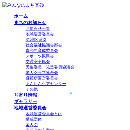
コ
ナ
ン
ビ
ホーム
テ
ゲ
まちのお知らせ
ン
ー
お知らせ一覧
ツ
シ
地域運営委員会
へ
ョ
31地区連協
ス
ン
社会福祉協議会部会
キ
に
青少年育成委員会
ッ
移
スポーツ振興会
プ
動
交通安全協会
民生委員・児童委員協議会
老人クラブ連合会
避難所運営委員会
あんしんケアセンター
その他
耳寄り情報
ギャラリー
地域運営委員会
地域運営委員会とは
構成団体
案内図