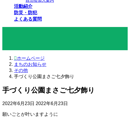
自治会加入案内
活動紹介
防災・防犯
よくある質問
まちのお知らせ
ホームページ
まちのお知らせ
その他
手づくり公園まさご七夕飾り
手づくり公園まさご七夕飾り
最
2022年6月23日
2022年6月23日
終
願いごとが叶いますように
更
新
日