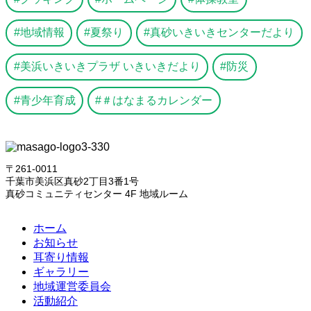
地域情報
夏祭り
真砂いきいきセンターだより
美浜いきいきプラザ いきいきだより
防災
青少年育成
＃はなまるカレンダー
〒261-0011
千葉市美浜区真砂2丁目3番1号
真砂コミュニティセンター 4F 地域ルーム
ホーム
お知らせ
耳寄り情報
ギャラリー
地域運営委員会
活動紹介