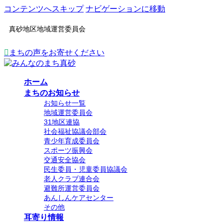
コンテンツへスキップ
ナビゲーションに移動
真砂地区地域運営委員会
まちの声をお寄せください
ホーム
まちのお知らせ
お知らせ一覧
地域運営委員会
31地区連協
社会福祉協議会部会
青少年育成委員会
スポーツ振興会
交通安全協会
民生委員・児童委員協議会
老人クラブ連合会
避難所運営委員会
あんしんケアセンター
その他
耳寄り情報