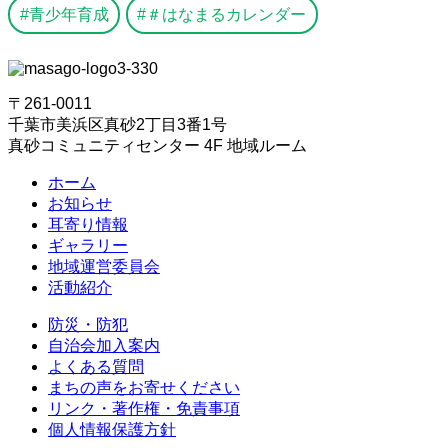
青少年育成
＃はなまるカレンダー
〒261-0011
千葉市美浜区真砂2丁目3番1号
真砂コミュニティセンター 4F 地域ルーム
ホーム
お知らせ
耳寄り情報
ギャラリー
地域運営委員会
活動紹介
防災・防犯
自治会加入案内
よくある質問
まちの声をお寄せください
リンク・著作権・免責事項
個人情報保護方針