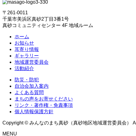
〒261-0011
千葉市美浜区真砂2丁目3番1号
真砂コミュニティセンター 4F 地域ルーム
ホーム
お知らせ
耳寄り情報
ギャラリー
地域運営委員会
活動紹介
防災・防犯
自治会加入案内
よくある質問
まちの声をお寄せください
リンク・著作権・免責事項
個人情報保護方針
Copyright © みんなのまち真砂（真砂地区地域運営委員会） All Rig
MENU