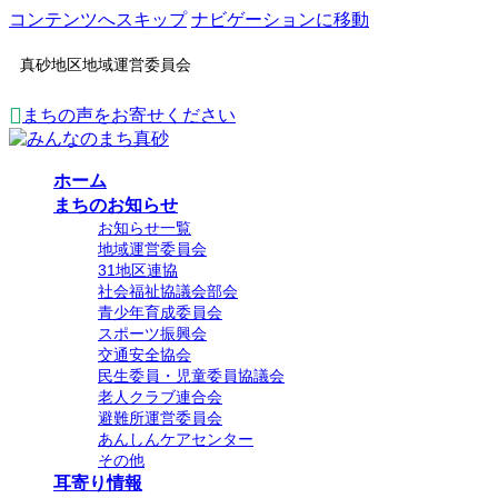
コンテンツへスキップ
ナビゲーションに移動
真砂地区地域運営委員会
まちの声をお寄せください
ホーム
まちのお知らせ
お知らせ一覧
地域運営委員会
31地区連協
社会福祉協議会部会
青少年育成委員会
スポーツ振興会
交通安全協会
民生委員・児童委員協議会
老人クラブ連合会
避難所運営委員会
あんしんケアセンター
その他
耳寄り情報