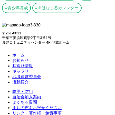
青少年育成
＃はなまるカレンダー
〒261-0011
千葉市美浜区真砂2丁目3番1号
真砂コミュニティセンター 4F 地域ルーム
ホーム
お知らせ
耳寄り情報
ギャラリー
地域運営委員会
活動紹介
防災・防犯
自治会加入案内
よくある質問
まちの声をお寄せください
リンク・著作権・免責事項