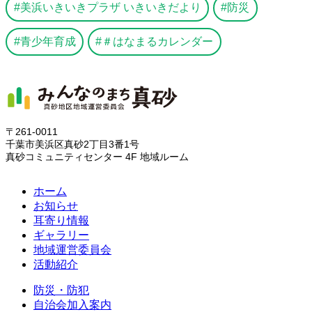
美浜いきいきプラザ いきいきだより
防災
青少年育成
＃はなまるカレンダー
〒261-0011
千葉市美浜区真砂2丁目3番1号
真砂コミュニティセンター 4F 地域ルーム
ホーム
お知らせ
耳寄り情報
ギャラリー
地域運営委員会
活動紹介
防災・防犯
自治会加入案内