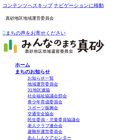
コンテンツへスキップ
ナビゲーションに移動
真砂地区地域運営委員会
まちの声をお寄せください
ホーム
まちのお知らせ
お知らせ一覧
地域運営委員会
31地区連協
社会福祉協議会部会
青少年育成委員会
スポーツ振興会
交通安全協会
民生委員・児童委員協議会
老人クラブ連合会
避難所運営委員会
あんしんケアセンター