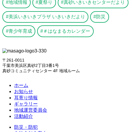
地域情報
夏祭り
真砂いきいきセンターだより
美浜いきいきプラザ いきいきだより
防災
青少年育成
＃はなまるカレンダー
〒261-0011
千葉市美浜区真砂2丁目3番1号
真砂コミュニティセンター 4F 地域ルーム
ホーム
お知らせ
耳寄り情報
ギャラリー
地域運営委員会
活動紹介
防災・防犯