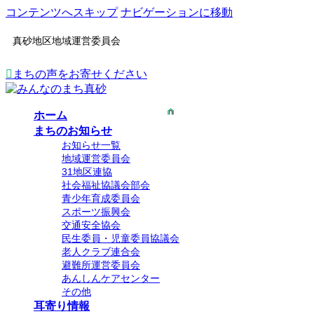
コンテンツへスキップ
ナビゲーションに移動
真砂地区地域運営委員会
まちの声をお寄せください
ホーム
まちのお知らせ
お知らせ一覧
地域運営委員会
31地区連協
社会福祉協議会部会
青少年育成委員会
スポーツ振興会
交通安全協会
民生委員・児童委員協議会
老人クラブ連合会
避難所運営委員会
あんしんケアセンター
その他
耳寄り情報