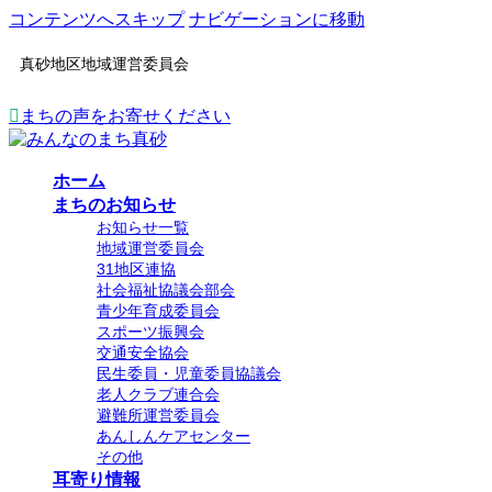
コンテンツへスキップ
ナビゲーションに移動
真砂地区地域運営委員会
まちの声をお寄せください
ホーム
まちのお知らせ
お知らせ一覧
地域運営委員会
31地区連協
社会福祉協議会部会
青少年育成委員会
スポーツ振興会
交通安全協会
民生委員・児童委員協議会
老人クラブ連合会
避難所運営委員会
あんしんケアセンター
その他
耳寄り情報