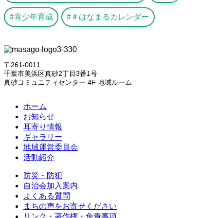
青少年育成
＃はなまるカレンダー
〒261-0011
千葉市美浜区真砂2丁目3番1号
真砂コミュニティセンター 4F 地域ルーム
ホーム
お知らせ
耳寄り情報
ギャラリー
地域運営委員会
活動紹介
防災・防犯
自治会加入案内
よくある質問
まちの声をお寄せください
リンク・著作権・免責事項