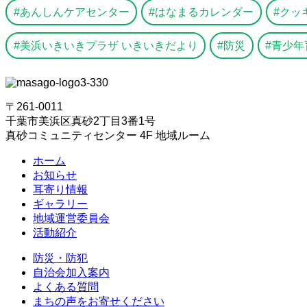
あんしんケアセンター
はなまるカレンダー
クッ
美浜いきいきプラザ いきいきだより
防災
青少年
〒261-0011
千葉市美浜区真砂2丁目3番1号
真砂コミュニティセンター 4F 地域ルーム
ホーム
お知らせ
耳寄り情報
ギャラリー
地域運営委員会
活動紹介
防災・防犯
自治会加入案内
よくある質問
まちの声をお寄せください