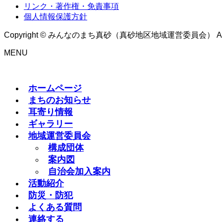
リンク・著作権・免責事項
個人情報保護方針
Copyright © みんなのまち真砂（真砂地区地域運営委員会） All Rig
MENU
ホームページ
まちのお知らせ
耳寄り情報
ギャラリー
地域運営委員会
構成団体
案内図
自治会加入案内
活動紹介
防災・防犯
よくある質問
連絡する