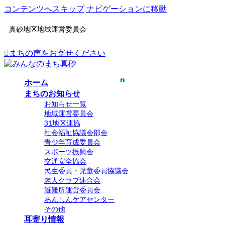
コンテンツへスキップ
ナビゲーションに移動
真砂地区地域運営委員会
まちの声をお寄せください
ホーム
まちのお知らせ
お知らせ一覧
地域運営委員会
31地区連協
社会福祉協議会部会
青少年育成委員会
スポーツ振興会
交通安全協会
民生委員・児童委員協議会
老人クラブ連合会
避難所運営委員会
あんしんケアセンター
その他
耳寄り情報