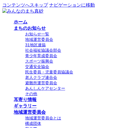
コンテンツへスキップ
ナビゲーションに移動
ホーム
まちのお知らせ
お知らせ一覧
地域運営委員会
31地区連協
社会福祉協議会部会
青少年育成委員会
スポーツ振興会
交通安全協会
民生委員・児童委員協議会
老人クラブ連合会
避難所運営委員会
あんしんケアセンター
その他
耳寄り情報
ギャラリー
地域運営委員会
地域運営委員会とは
構成団体