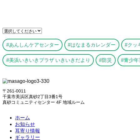
あんしんケアセンター
はなまるカレンダー
クッ
美浜いきいきプラザ いきいきだより
防災
青少年
〒261-0011
千葉市美浜区真砂2丁目3番1号
真砂コミュニティセンター 4F 地域ルーム
ホーム
お知らせ
耳寄り情報
ギャラリー