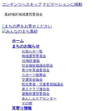
コンテンツへスキップ
ナビゲーションに移動
真砂地区地域運営委員会
まちの声をお寄せください
ホーム
まちのお知らせ
お知らせ一覧
地域運営委員会
31地区連協
社会福祉協議会部会
青少年育成委員会
スポーツ振興会
交通安全協会
民生委員・児童委員協議会
老人クラブ連合会
避難所運営委員会
あんしんケアセンター
その他
耳寄り情報