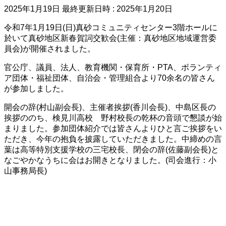
2025年1月19日
最終更新日時 :
2025年1月20日
令和7年1月19日(日)真砂コミュニティセンター3階ホールに
於いて真砂地区新春賀詞交歓会(主催：真砂地区地域運営委
員会)が開催されました。
官公庁、議員、法人、教育機関・保育所・PTA、ボランティ
ア団体・福祉団体、自治会・管理組合より70余名の皆さん
が参加しました。
開会の辞(村山副会長)、主催者挨拶(香川会長)、中島区長の
挨拶ののち、検見川高校 野村校長の乾杯の音頭で懇談が始
まりました。参加団体紹介では皆さんよりひと言ご挨拶をい
ただき、今年の抱負を披露していただきました。中締めの言
葉は高等特別支援学校の三宅校長、閉会の辞(佐藤副会長)と
なごやかなうちに会はお開きとなりました。(司会進行：小
山事務局長)