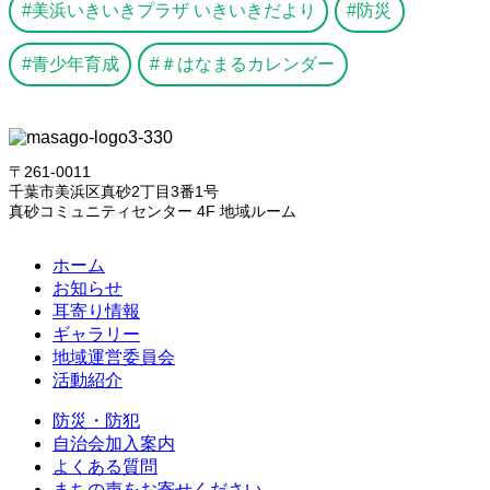
美浜いきいきプラザ いきいきだより
防災
青少年育成
＃はなまるカレンダー
〒261-0011
千葉市美浜区真砂2丁目3番1号
真砂コミュニティセンター 4F 地域ルーム
ホーム
お知らせ
耳寄り情報
ギャラリー
地域運営委員会
活動紹介
防災・防犯
自治会加入案内
よくある質問
まちの声をお寄せください