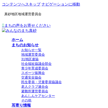
コンテンツへスキップ
ナビゲーションに移動
真砂地区地域運営委員会
まちの声をお寄せください
ホーム
まちのお知らせ
お知らせ一覧
地域運営委員会
31地区連協
社会福祉協議会部会
青少年育成委員会
スポーツ振興会
交通安全協会
民生委員・児童委員協議会
老人クラブ連合会
避難所運営委員会
あんしんケアセンター
その他
耳寄り情報