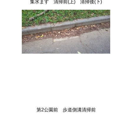
集水ます 清掃前(上) 清掃後(下)
第2公園前 歩道側溝清掃前