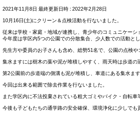
2021年11月8日
最終更新日時 :
2022年2月28日
10月16日(土)にクリーン＆点検活動を行ないました。
従来は学校・家庭・地域が連携し、青少年のコミュニケーシ
今年度は学区内5つの公園での分散集合、少人数での活動と
先生方や委員のお子さんも含め、総勢51名で、公園の点検
集水ますには樹木の葉や泥が堆積しやすく、雨天時は歩道の
第2公園前の歩道端の側溝も泥が堆積し、車道にある集水ま
今回は出来る範囲で除去作業を行ないました。
また学区内に不法投棄されている粗大ゴミやバイク・自転車
今後も子どもたちの通学路の安全確保、環境浄化に少しでも