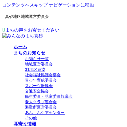
コンテンツへスキップ
ナビゲーションに移動
真砂地区地域運営委員会
まちの声をお寄せください
ホーム
まちのお知らせ
お知らせ一覧
地域運営委員会
31地区連協
社会福祉協議会部会
青少年育成委員会
スポーツ振興会
交通安全協会
民生委員・児童委員協議会
老人クラブ連合会
避難所運営委員会
あんしんケアセンター
その他
耳寄り情報