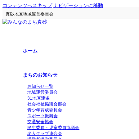
コンテンツへスキップ
ナビゲーションに移動
真砂地区地域運営委員会
ホーム
まちのお知らせ
お知らせ一覧
地域運営委員会
31地区連協
社会福祉協議会部会
青少年育成委員会
スポーツ振興会
交通安全協会
民生委員・児童委員協議会
老人クラブ連合会