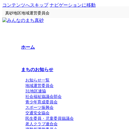
コンテンツへスキップ
ナビゲーションに移動
真砂地区地域運営委員会
ホーム
まちのお知らせ
お知らせ一覧
地域運営委員会
31地区連協
社会福祉協議会部会
青少年育成委員会
スポーツ振興会
交通安全協会
民生委員・児童委員協議会
老人クラブ連合会